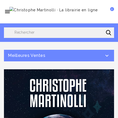
0


Meilleures Ventes