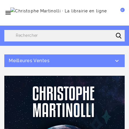
0


Meilleures Ventes