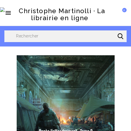
0

Je Découvre