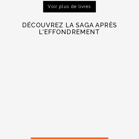
Voir plus de livres
DÉCOUVREZ LA SAGA APRÈS
L'EFFONDREMENT
Prix
2,99 €
Corps D'État · Tome 1 :...
Prix
2,99 €
Aurore Bleue · Ebook...
Prix
0,99 €
Après L'effondrement 0 :...