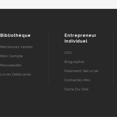
Bibliothèque
Entrepreneur
Individuel
Meilleures Ventes
CGV
Mon Compte
Biographie
Nouveautés
Paiement Sécurisé
Livres Dédicacés
Contactez-Moi
Carte Du Site