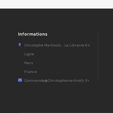
Informations
Christophe Martinolli · La Librairie En
Ligne
Paris
France
Commande@christophemartinolli.fr