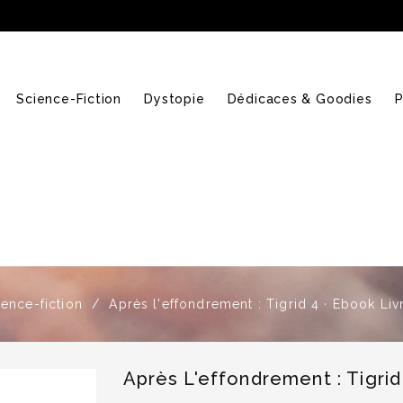
Science-Fiction
Dystopie
Dédicaces & Goodies
P
ience-fiction
Après l'effondrement : Tigrid 4 · Ebook Li
Après L'effondrement : Tigri