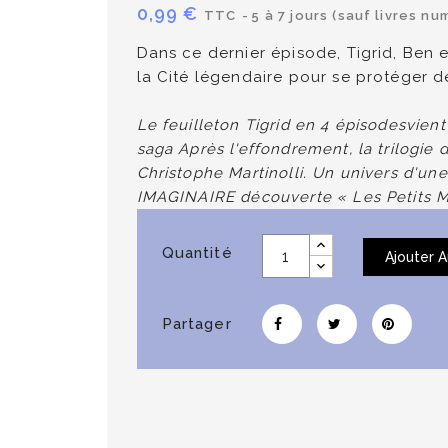
0,99 €
TTC
5 à 7 jours (sauf livres n
Dans ce dernier épisode, Tigrid, Ben 
la Cité légendaire pour se protéger d
Le feuilleton
Tigrid
en 4 épisodes
vient
saga
Après l'effondrement
, la trilogi
Christophe Martinolli. Un univers d'u
IMAGINAIRE
découverte « Les Petits M
Quantité
Ajouter A
Partager